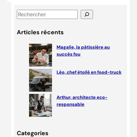
S
e
a
Articles récents
r
c
Magalie, la pâtissière au
succès fou
h
Léo, chef étoilé en food-truck
Arthur, architecte eco-
responsable
Categories